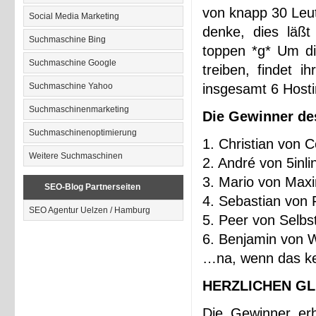
von knapp 30 Leut
Social Media Marketing
denke, dies läß
Suchmaschine Bing
toppen *g* Um di
Suchmaschine Google
treiben, findet 
Suchmaschine Yahoo
insgesamt 6 Hosti
Suchmaschinenmarketing
Die Gewinner de
Suchmaschinenoptimierung
1. Christian von 
Weitere Suchmaschinen
2. André von 5inli
3. Mario von Max
SEO-Blog Partnerseiten
4. Sebastian von 
SEO Agentur Uelzen / Hamburg
5. Peer von Selbs
6. Benjamin von 
…na, wenn das kei
HERZLICHEN GL
Die Gewinner erh