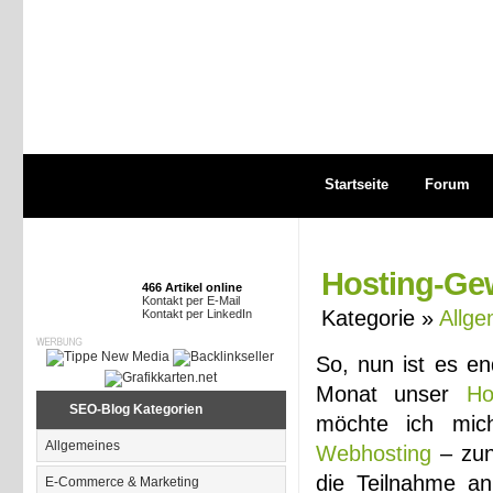
Startseite
Forum
Hosting-Gew
466 Artikel online
Kontakt per E-Mail
Kategorie »
Allge
Kontakt per LinkedIn
So, nun ist es e
Monat unser
Ho
SEO-Blog Kategorien
möchte ich mi
Allgemeines
Webhosting
– zunä
die Teilnahme an
E-Commerce & Marketing