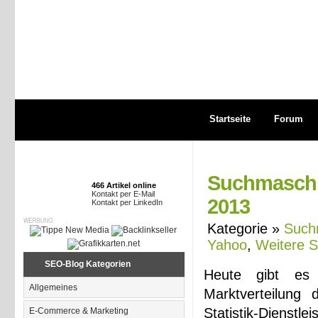
Startseite
Forum
Suchmaschi
466 Artikel online
Kontakt per E-Mail
2013
Kontakt per LinkedIn
Kategorie »
Such
Yahoo
,
Weitere 
SEO-Blog Kategorien
Heute gibt es 
Allgemeines
Marktverteilung
Statistik-Dienst
E-Commerce & Marketing