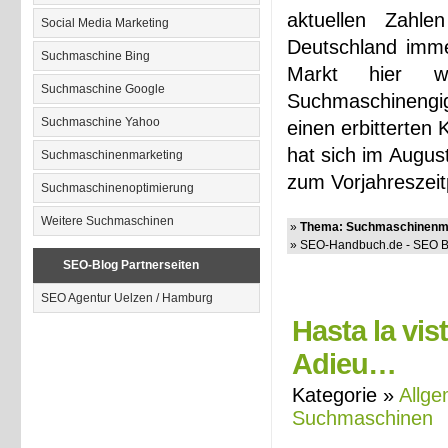
aktuellen Zahle
Social Media Marketing
Deutschland immer
Suchmaschine Bing
Markt hier w
Suchmaschine Google
Suchmaschinengig
Suchmaschine Yahoo
einen erbitterten
hat sich im Augus
Suchmaschinenmarketing
zum Vorjahreszei
Suchmaschinenoptimierung
Weitere Suchmaschinen
»
Thema: Suchmaschinenma
» SEO-Handbuch.de - SEO Bl
SEO-Blog Partnerseiten
SEO Agentur Uelzen / Hamburg
Hasta la vis
Adieu…
Kategorie »
Allge
Suchmaschinen