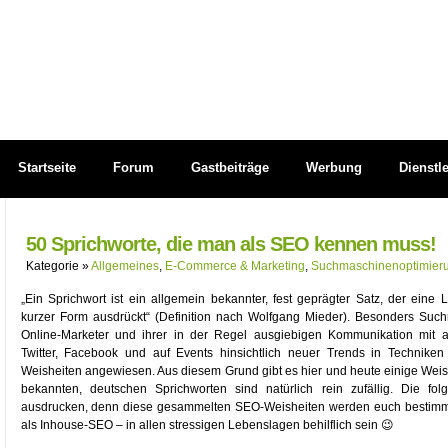
Startseite
Forum
Gastbeiträge
Werbung
Dienstl
50 Sprichworte, die man als SEO kennen muss!
Kategorie »
Allgemeines
,
E-Commerce & Marketing
,
Suchmaschinenoptimier
„Ein Sprichwort ist ein allgemein bekannter, fest geprägter Satz, der eine 
kurzer Form ausdrückt“ (Definition nach Wolfgang Mieder). Besonders Suchm
Online-Marketer und ihrer in der Regel ausgiebigen Kommunikation mit 
Twitter, Facebook und auf Events hinsichtlich neuer Trends in Technik
Weisheiten angewiesen. Aus diesem Grund gibt es hier und heute einige Weish
bekannten, deutschen Sprichworten sind natürlich rein zufällig. Die fo
ausdrucken, denn diese gesammelten SEO-Weisheiten werden euch bestimmt 
als Inhouse-SEO – in allen stressigen Lebenslagen behilflich sein 😉