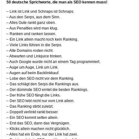
50 deutsche Sprichworte, die man als SEO kennen muss!
– Link ist Link und Schnaps ist Schnaps.
– Aus den Serps, aus dem Sinn.
– Alles Gute rankt ganz oben.
– Aus Penalties wird man klug.
– Ranken und ranken lassen.
– Ein Link allein macht noch kein Ranking.
– Viele Links führen in die Serps.
– Alte Domains rosten nicht.
– Abwarten und Linkjuice trinken.
– Auch Google wurde nicht an einem Tag programmiert.
– Auge um Auge, Link um Link.
– Augen auf beim Backlinkkauf.
– Lobe den SEO nicht vor dem Ranking.
– Das schlägt den Serps die Rankings aus.
– Der dümmste SEO erntet die besten Rankings.
– Der frühe SEO fängt die Links.
– Der SEO lebt nicht nur vom Link allein.
– Das Ranking stirbt zuletzt.
– Doppelt verlinkt rankt besser.
– Ein SEO kommt selten allein.
– Erst das SEO, dann das Vergnügen.
– Klicks allein machen nicht glücklich.
– Alles hat ein Ende, nur der Link hat zwei.