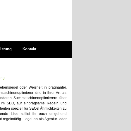
eistung
Kontakt
ung
Lebensregel oder Weisheit in prägnanter,
aschinenoptimierer sind in ihrer Art als
anderen Suchmaschinenoptimierern über
en im SEO, auf einprägsame Regeln und
eiten speziell für SEOs! Ähnlichkeiten zu
lgende Liste solltet ihr euch umgehend
regelmäßig – egal ob als Agentur- oder