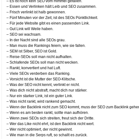
– Es ist noch kein SEO vom Himmel gefallen.
– Essen und Verlinken hält Leib und SEO zusammen.
– Frisch verlinkt ist halb gewonnen.
– Fünf Minuten vor der Zeit, ist des SEOs Pünktlichkeit.
– Für jede Website gibt es einen passenden Link.
– Gut Link will Weile haben.
– SEO sei wachsam.
– In der Nacht sind alle SEOs grau.
– Man muss die Rankings feiern, wie sie fallen.
– SEM ist Silber, SEO ist Gold.
– Reise-SEOs soll man nicht aufhalten.
– Schlafende SEOs soll man nicht wecken.
– Rankt, konvertiert und hat Luft.
– Viele SEOs verderben das Ranking.
– Vorsicht ist die Mutter der SEO-Klitsche.
– Was der SEO nicht kennt, verlinkt er nicht.
– Was dich nicht abstraft, macht dich nur stärker.
– Nur ein starker Link, ist ein guter Link.
– Was nicht rankt, wird rankend gemacht.
– Wenn der Backlink nicht zum SEO kommt, muss der SEO zum Backlink gehe
– Wenn es am besten rankt, sollte man aufhören.
– Wenn zwei SEOs sich streiten, freut sich der Dritte.
– Wer das Like nicht ehrt, ist den Backlink nicht wert.
– Wer nicht optimiert, der nicht gewinnt.
– Wie man in die Serps ruft, so schallt es zurück.