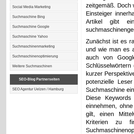
zeitgemäß. Doch 
Social Media Marketing
Einsteiger inner
Suchmaschine Bing
Artikel gibt e
Suchmaschine Google
suchmaschinenger
Suchmaschine Yahoo
Zunächst ist es r
Suchmaschinenmarketing
und wie man es am
Suchmaschinenoptimierung
auch von Google
Schlüsselwörtern 
Weitere Suchmaschinen
kurzer Perspektiv
SEO-Blog Partnerseiten
potenzielle Les
Suchmaschine ein
SEO Agentur Uelzen / Hamburg
Diese Keywords s
einnehmen, ohne 
gilt, einen Mitt
Kriterien zu f
Suchmaschinenopt