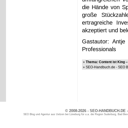
die Hände von Sp
große Stückzahl
ertragreiche Inv
akzeptiert und bel
Gastautor: Antj
Professionals
»
Thema: Content ist King –
» SEO-Handbuch.de - SEO Bl
© 2008-2026 - SEO-HANDBUCH.DE -
SEO Blog und Agentur aus Uelzen bei Lüneburg für u.a. die Region Suderburg, Bad Bev