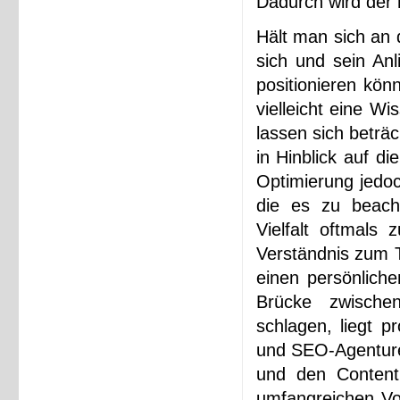
Dadurch wird der 
Hält man sich an 
sich und sein An
positionieren kön
vielleicht eine Wi
lassen sich beträc
in Hinblick auf d
Optimierung jedoc
die es zu beacht
Vielfalt oftmals
Verständnis zum T
einen persönlich
Brücke zwische
schlagen, liegt p
und SEO-Agenture
und den Content l
umfangreichen Vo