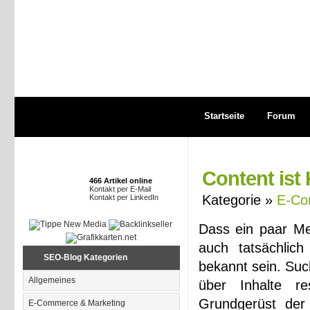
Startseite
Forum
Content ist 
466 Artikel online
Kontakt per E-Mail
Kategorie »
E-Co
Kontakt per LinkedIn
Dass ein paar Me
auch tatsächlich
SEO-Blog Kategorien
bekannt sein. Suc
Allgemeines
über Inhalte re
Grundgerüst der 
E-Commerce & Marketing