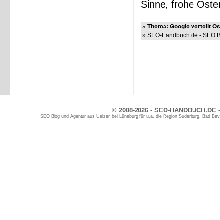
Sinne, frohe Oste
»
Thema: Google verteilt Os
» SEO-Handbuch.de - SEO Bl
© 2008-2026 - SEO-HANDBUCH.DE -
SEO Blog und Agentur aus Uelzen bei Lüneburg für u.a. die Region Suderburg, Bad Bev