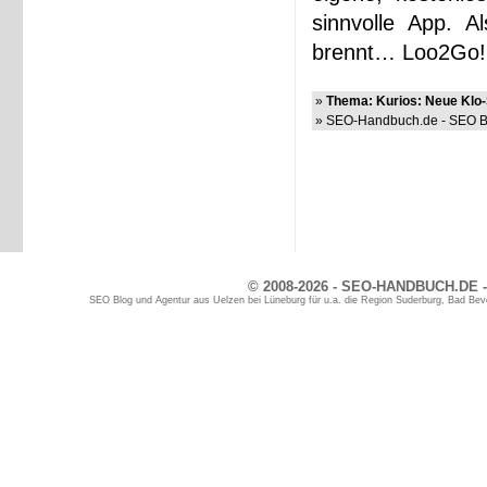
sinnvolle App. 
brennt… Loo2Go!
»
Thema: Kurios: Neue Klo-
» SEO-Handbuch.de - SEO Bl
© 2008-2026 - SEO-HANDBUCH.DE -
SEO Blog und Agentur aus Uelzen bei Lüneburg für u.a. die Region Suderburg, Bad Bev