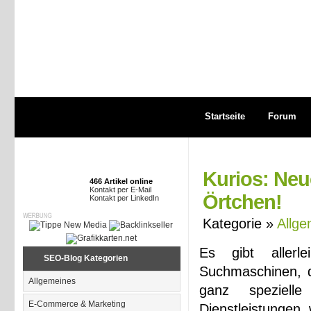
Startseite
Forum
Kurios: Neu
466 Artikel online
Kontakt per E-Mail
Örtchen!
Kontakt per LinkedIn
Kategorie »
Allge
Es gibt allerl
SEO-Blog Kategorien
Suchmaschinen, d
Allgemeines
ganz speziell
E-Commerce & Marketing
Dienstleistungen,