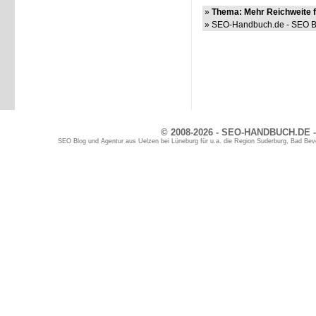
»
Thema: Mehr Reichweite 
» SEO-Handbuch.de - SEO Bl
© 2008-2026 - SEO-HANDBUCH.DE -
SEO Blog und Agentur aus Uelzen bei Lüneburg für u.a. die Region Suderburg, Bad Bev