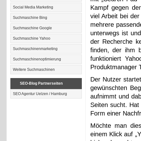
Kampf gegen den
Social Media Marketing
viel Arbeit bei d
Suchmaschine Bing
mehrere passenden
Suchmaschine Google
unterwegs ist un
Suchmaschine Yahoo
der Recherche ke
Suchmaschinenmarketing
finden, der ihm b
funktioniert Yah
Suchmaschinenoptimierung
Produktmanager T
Weitere Suchmaschinen
Der Nutzer start
SEO-Blog Partnerseiten
gewünschten Begr
SEO Agentur Uelzen / Hamburg
aufnimmt und dabe
Seiten sucht. Hat
Form einer Nachfr
Möchte man diese
einem Klick auf „Y