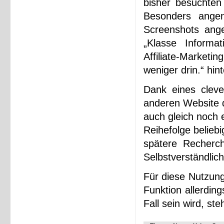
bisher besuchten
Besonders angen
Screenshots ange
„Klasse Inform
Affiliate-Market
weniger drin.“ hin
Dank eines clev
anderen Website d
auch gleich noch 
Reihefolge belieb
spätere Recherch
Selbstverständlich
Für diese Nutzung
Funktion allerdin
Fall sein wird, ste