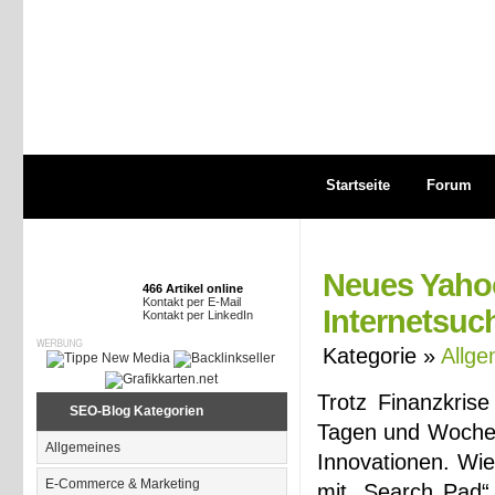
Startseite
Forum
Neues Yahoo
466 Artikel online
Kontakt per E-Mail
Internetsuc
Kontakt per LinkedIn
Kategorie »
Allge
Trotz Finanzkris
SEO-Blog Kategorien
Tagen und Wochen
Allgemeines
Innovationen. Wie
E-Commerce & Marketing
mit „Search Pad“