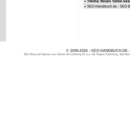
»
Thema: Neues Yahoo Searc
» SEO-Handbuch.de - SEO Bl
© 2008-2026 - SEO-HANDBUCH.DE -
SEO Blog und Agentur aus Uelzen bei Lüneburg für u.a. die Region Suderburg, Bad Bev