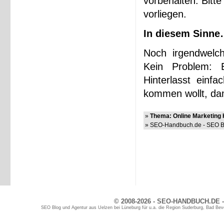
vorbehalten. Bitte
vorliegen.
In diesem Sinne…
Noch irgendwelc
Kein Problem: 
Hinterlasst einf
kommen wollt, dam
»
Thema: Online Marketing 
» SEO-Handbuch.de - SEO Bl
© 2008-2026 - SEO-HANDBUCH.DE -
SEO Blog und Agentur aus Uelzen bei Lüneburg für u.a. die Region Suderburg, Bad Bev