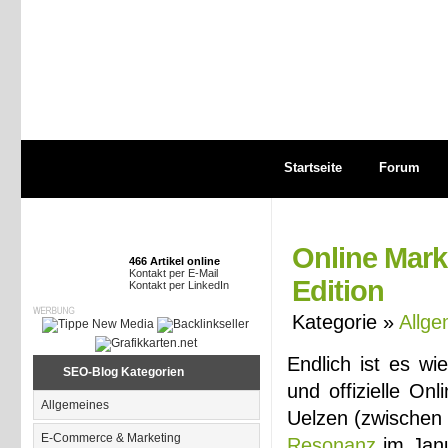
Startseite
Forum
Online Mark
466 Artikel online
Kontakt per E-Mail
Edition
Kontakt per LinkedIn
Kategorie »
Allge
Endlich ist es wi
SEO-Blog Kategorien
und offizielle On
Allgemeines
Uelzen (zwischen 
E-Commerce & Marketing
Resonanz
im Janu