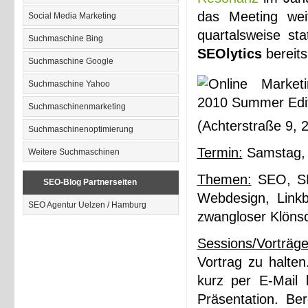
das Meeting wei
Social Media Marketing
quartalsweise st
Suchmaschine Bing
SEOlytics
bereits
Suchmaschine Google
Suchmaschine Yahoo
Suchmaschinenmarketing
(Achterstraße 9, 
Suchmaschinenoptimierung
Termin:
Samstag, 
Weitere Suchmaschinen
Themen:
SEO, SEM,
SEO-Blog Partnerseiten
Webdesign, Linkb
SEO Agentur Uelzen / Hamburg
zwangloser Klönsc
Sessions/Vorträge
Vortrag zu halten
kurz per E-Mail
Präsentation. Be