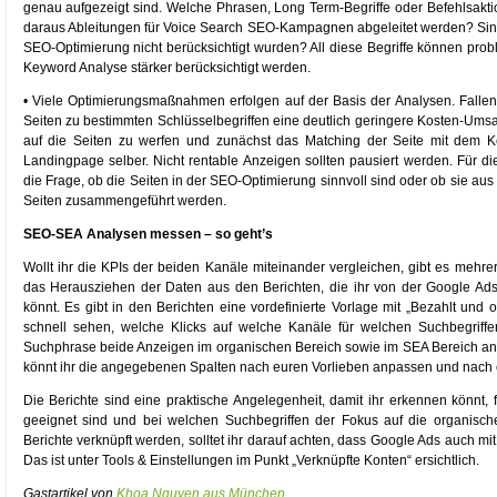
genau aufgezeigt sind. Welche Phrasen, Long Term-Begriffe oder Befehlsakt
daraus Ableitungen für Voice Search SEO-Kampagnen abgeleitet werden? Sind 
SEO-Optimierung nicht berücksichtigt wurden? All diese Begriffe können prob
Keyword Analyse stärker berücksichtigt werden.
• Viele Optimierungsmaßnahmen erfolgen auf der Basis der Analysen. Fallen
Seiten zu bestimmten Schlüsselbegriffen eine deutlich geringere Kosten-Umsat
auf die Seiten zu werfen und zunächst das Matching der Seite mit dem 
Landingpage selber. Nicht rentable Anzeigen sollten pausiert werden. Für di
die Frage, ob die Seiten in der SEO-Optimierung sinnvoll sind oder ob sie aus
Seiten zusammengeführt werden.
SEO-SEA Analysen messen – so geht’s
Wollt ihr die KPIs der beiden Kanäle miteinander vergleichen, gibt es mehrer
das Herausziehen der Daten aus den Berichten, die ihr von der Google Ads
könnt. Es gibt in den Berichten eine vordefinierte Vorlage mit „Bezahlt und
schnell sehen, welche Klicks auf welche Kanäle für welchen Suchbegrif
Suchphrase beide Anzeigen im organischen Bereich sowie im SEA Bereich an
könnt ihr die angegebenen Spalten nach euren Vorlieben anpassen und nach eu
Die Berichte sind eine praktische Angelegenheit, damit ihr erkennen könnt
geeignet sind und bei welchen Suchbegriffen der Fokus auf die organisch
Berichte verknüpft werden, solltet ihr darauf achten, dass Google Ads auch mi
Das ist unter Tools & Einstellungen im Punkt „Verknüpfte Konten“ ersichtlich.
Gastartikel von
Khoa Nguyen aus München