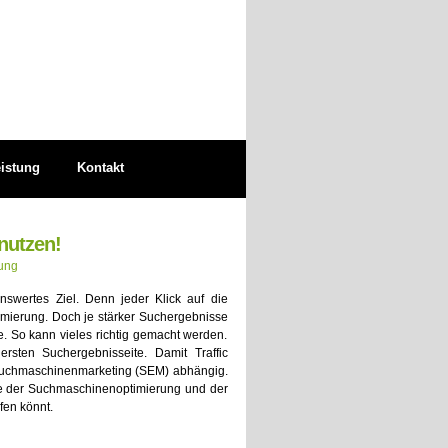
eistung
Kontakt
nutzen!
ung
nswertes Ziel. Denn jeder Klick auf die
timierung. Doch je stärker Suchergebnisse
e. So kann vieles richtig gemacht werden.
rsten Suchergebnisseite. Damit Traffic
n Suchmaschinenmarketing (SEM) abhängig.
äle der Suchmaschinenoptimierung und der
en könnt.