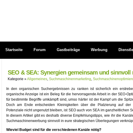
Startseite
Forum
Gastbeiträge
Werbung
Dienstl
SEO & SEA: Synergien gemeinsam und sinnvoll 
Kategorie »
Allgemeines
,
Suchmaschinenmarketing
,
Suchmaschinenoptimier
In den organischen Suchergebnissen zu ranken ist sicherlich ein erstrebe
organische Anzeige ist ein Beleg für die hervorragende Arbeit in der SEO-Op
für bestimmte Begriffe umkämpft sind, umso härter ist der Kampf um die Spitz
Doch am Ende entscheiden Kleinigkeiten über die Platzierung auf der e
Potenziale nicht ungenutzt bleiben, ist SEO auch von SEA im ganzheitliche
In diesem Artikel gibt es deshalb diverse Empfehlungstipps, wie ihr die Kan
Suchmaschinenwerbung sinnvoll in eure strategischen Überlegungen verknüpf
Wieviel Budget sind für die verschiedenen Kanäle nötig?