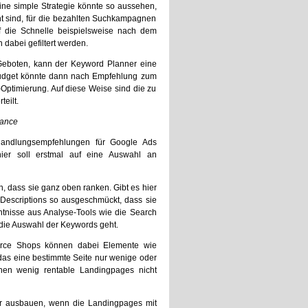
ine simple Strategie könnte so aussehen,
vant sind, für die bezahlten Suchkampagnen
f die Schnelle beispielsweise nach dem
dabei gefiltert werden.
Geboten, kann der Keyword Planner eine
Budget könnte dann nach Empfehlung zum
Optimierung. Auf diese Weise sind die zu
eilt.
mance
andlungsempfehlungen für Google Ads
ier soll erstmal auf eine Auswahl an
, dass sie ganz oben ranken. Gibt es hier
r Descriptions so ausgeschmückt, dass sie
ntnisse aus Analyse-Tools wie die Search
die Auswahl der Keywords geht.
merce Shops können dabei Elemente wie
 das eine bestimmte Seite nur wenige oder
nen wenig rentable Landingpages nicht
ter ausbauen, wenn die Landingpages mit