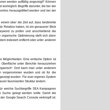
ionen werden auffällig angezeigt? Können
womöglich Begriffe darunter, die bei der
lemlos herausgefiltert werden und bei der
 einem über die Zeit auf, dass bestimmte
z Relation haben, ist ein genauerer Blick
Keyword zu prüfen und anschließend die
e organische Optimierung stellt sich dann
 dem Indexiert entfernt oder unter anderen
e Möglichkeiten. Eine einfache Option ist
 Oberfläche unter Berichte herausziehen
 organisch“. Dort kann man unter anderem
fen vorgenommen wurden und ob für die
gezeigt wurden. Für euer eigenes System
rer favorisierten Struktur ändern.
, für welche Suchbegriffe SEA Kampagnen
e Suche gelegt werden sollte. Damit die
t der Google Search Console verknüpft ist.