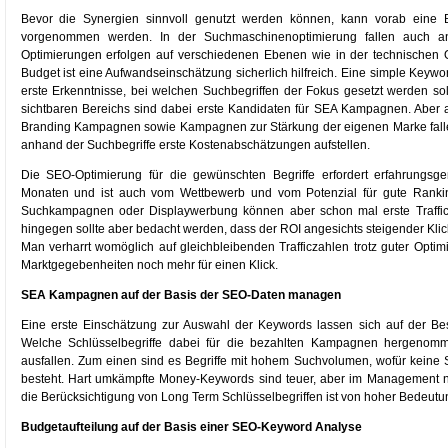
Bevor die Synergien sinnvoll genutzt werden können, kann vorab eine B
vorgenommen werden. In der Suchmaschinenoptimierung fallen auch a
Optimierungen erfolgen auf verschiedenen Ebenen wie in der technischen 
Budget ist eine Aufwandseinschätzung sicherlich hilfreich. Eine simple Keywor
erste Erkenntnisse, bei welchen Suchbegriffen der Fokus gesetzt werden sol
sichtbaren Bereichs sind dabei erste Kandidaten für SEA Kampagnen. Aber
Branding Kampagnen sowie Kampagnen zur Stärkung der eigenen Marke fallen 
anhand der Suchbegriffe erste Kostenabschätzungen aufstellen.
Die SEO-Optimierung für die gewünschten Begriffe erfordert erfahrungsg
Monaten und ist auch vom Wettbewerb und vom Potenzial für gute Rank
Suchkampagnen oder Displaywerbung können aber schon mal erste Traffic
hingegen sollte aber bedacht werden, dass der ROI angesichts steigender Klick
Man verharrt womöglich auf gleichbleibenden Trafficzahlen trotz guter Opti
Marktgegebenheiten noch mehr für einen Klick.
SEA Kampagnen auf der Basis der SEO-Daten managen
Eine erste Einschätzung zur Auswahl der Keywords lassen sich auf der Be
Welche Schlüsselbegriffe dabei für die bezahlten Kampagnen hergenomm
ausfallen. Zum einen sind es Begriffe mit hohem Suchvolumen, wofür keine 
besteht. Hart umkämpfte Money-Keywords sind teuer, aber im Management nat
die Berücksichtigung von Long Term Schlüsselbegriffen ist von hoher Bedeutu
Budgetaufteilung auf der Basis einer SEO-Keyword Analyse