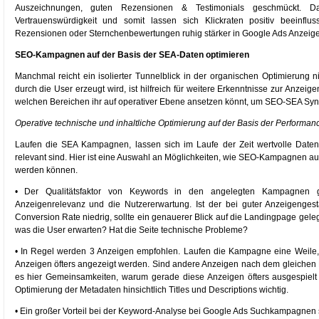
Auszeichnungen, guten Rezensionen & Testimonials geschmückt. 
Vertrauenswürdigkeit und somit lassen sich Klickraten positiv beeinflu
Rezensionen oder Sternchenbewertungen ruhig stärker in Google Ads Anzeige
SEO-Kampagnen auf der Basis der SEA-Daten optimieren
Manchmal reicht ein isolierter Tunnelblick in der organischen Optimierung n
durch die User erzeugt wird, ist hilfreich für weitere Erkenntnisse zur Anzeig
welchen Bereichen ihr auf operativer Ebene ansetzen könnt, um SEO-SEA Syner
Operative technische und inhaltliche Optimierung auf der Basis der Perform
Laufen die SEA Kampagnen, lassen sich im Laufe der Zeit wertvolle Daten r
relevant sind. Hier ist eine Auswahl an Möglichkeiten, wie SEO-Kampagnen a
werden können.
• Der Qualitätsfaktor von Keywords in den angelegten Kampagnen 
Anzeigenrelevanz und die Nutzererwartung. Ist der bei guter Anzeigengesta
Conversion Rate niedrig, sollte ein genauerer Blick auf die Landingpage gele
was die User erwarten? Hat die Seite technische Probleme?
• In Regel werden 3 Anzeigen empfohlen. Laufen die Kampagne eine Weile,
Anzeigen öfters angezeigt werden. Sind andere Anzeigen nach dem gleichen Mu
es hier Gemeinsamkeiten, warum gerade diese Anzeigen öfters ausgespielt 
Optimierung der Metadaten hinsichtlich Titles und Descriptions wichtig.
• Ein großer Vorteil bei der Keyword-Analyse bei Google Ads Suchkampagnen s