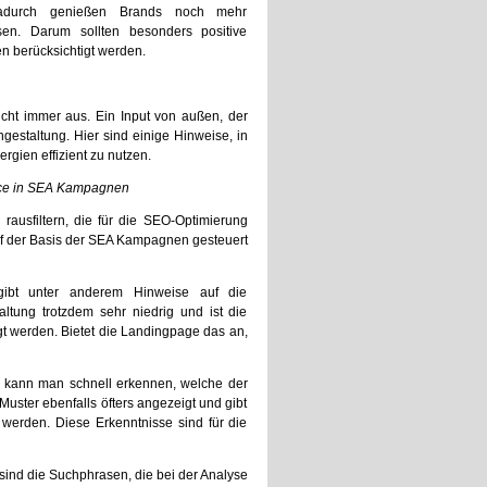
Dadurch genießen Brands noch mehr
ssen. Darum sollten besonders positive
n berücksichtigt werden.
icht immer aus. Ein Input von außen, der
engestaltung. Hier sind einige Hinweise, in
gien effizient zu nutzen.
ance in SEA Kampagnen
ausfiltern, die für die SEO-Optimierung
uf der Basis der SEA Kampagnen gesteuert
gibt unter anderem Hinweise auf die
ltung trotzdem sehr niedrig und ist die
gt werden. Bietet die Landingpage das an,
 kann man schnell erkennen, welche der
ster ebenfalls öfters angezeigt und gibt
werden. Diese Erkenntnisse sind für die
ind die Suchphrasen, die bei der Analyse