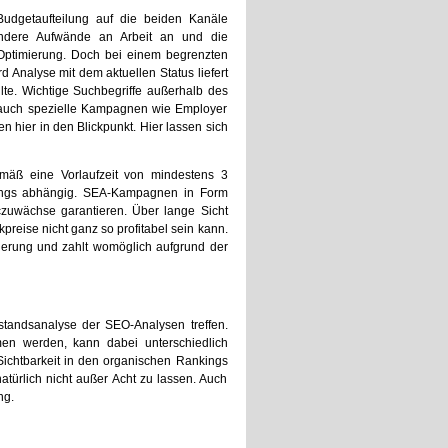
udgetaufteilung auf die beiden Kanäle
ndere Aufwände an Arbeit an und die
Optimierung. Doch bei einem begrenzten
d Analyse mit dem aktuellen Status liefert
lte. Wichtige Suchbegriffe außerhalb des
 auch spezielle Kampagnen wie Employer
hier in den Blickpunkt. Hier lassen sich
emäß eine Vorlaufzeit von mindestens 3
ings abhängig. SEA-Kampagnen in Form
zuwächse garantieren. Über lange Sicht
preise nicht ganz so profitabel sein kann.
mierung und zahlt womöglich aufgrund der
standsanalyse der SEO-Analysen treffen.
en werden, kann dabei unterschiedlich
Sichtbarkeit in den organischen Rankings
ürlich nicht außer Acht zu lassen. Auch
ng.