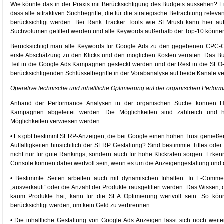
Wie könnte das in der Praxis mit Berücksichtigung des Budgets aussehen? E
dass alle attraktiven Suchbegriffe, die für die strategische Betrachtung rele
berücksichtigt werden. Bei Rank Tracker Tools wie SEMrush kann hier au
Suchvolumen gefiltert werden und alle Keywords außerhalb der Top-10 können 
Berücksichtigt man alle Keywords für Google Ads zu den gegebenen CPC-
erste Abschätzung zu den Klicks und den möglichen Kosten verraten. Das 
Teil in die Google Ads Kampagnen gesteckt werden und der Rest in die SEO-
berücksichtigenden Schlüsselbegriffe in der Vorabanalyse auf beide Kanäle vert
Operative technische und inhaltliche Optimierung auf der organischen Perfor
Anhand der Performance Analysen in der organischen Suche können H
Kampagnen abgeleitet werden. Die Möglichkeiten sind zahlreich und h
Möglichkeiten verwiesen werden.
• Es gibt bestimmt SERP-Anzeigen, die bei Google einen hohen Trust genießen
Auffälligkeiten hinsichtlich der SERP Gestaltung? Sind bestimmte Titles ode
nicht nur für gute Rankings, sondern auch für hohe Klickraten sorgen. Erken
Console können dabei wertvoll sein, wenn es um die Anzeigengestaltung und 
• Bestimmte Seiten arbeiten auch mit dynamischen Inhalten. In E-Com
„ausverkauft“ oder die Anzahl der Produkte rausgefiltert werden. Das Wissen,
kaum Produkte hat, kann für die SEA Optimierung wertvoll sein. So kön
berücksichtigt werden, um kein Geld zu verbrennen.
• Die inhaltliche Gestaltung von Google Ads Anzeigen lässt sich noch wei