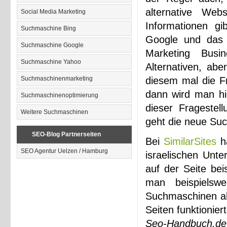
alternative Web
Social Media Marketing
Informationen gi
Suchmaschine Bing
Google und das 
Suchmaschine Google
Marketing Busi
Suchmaschine Yahoo
Alternativen, ab
Suchmaschinenmarketing
diesem mal die F
dann wird man hi
Suchmaschinenoptimierung
dieser Fragestel
Weitere Suchmaschinen
geht die neue Suc
SEO-Blog Partnerseiten
Bei
SimilarSites
ha
SEO Agentur Uelzen / Hamburg
israelischen Unte
auf der Seite bei
man beispielsw
Suchmaschinen als
Seiten funktionie
Seo-Handbuch.de