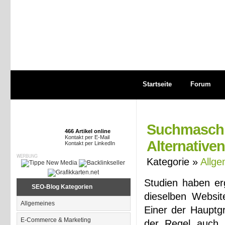
Startseite
Forum
Suchmaschin
466 Artikel online
Kontakt per E-Mail
Alternativen
Kontakt per LinkedIn
Kategorie »
Allge
Studien haben er
SEO-Blog Kategorien
dieselben Websit
Allgemeines
Einer der Hauptgr
E-Commerce & Marketing
der Regel auch,