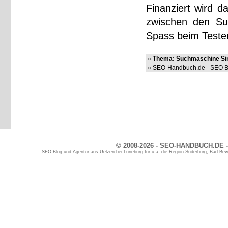
Finanziert wird d
zwischen den Suc
Spass beim Testen
»
Thema: Suchmaschine Simi
» SEO-Handbuch.de - SEO Bl
© 2008-2026 - SEO-HANDBUCH.DE -
SEO Blog und Agentur aus Uelzen bei Lüneburg für u.a. die Region Suderburg, Bad Bev