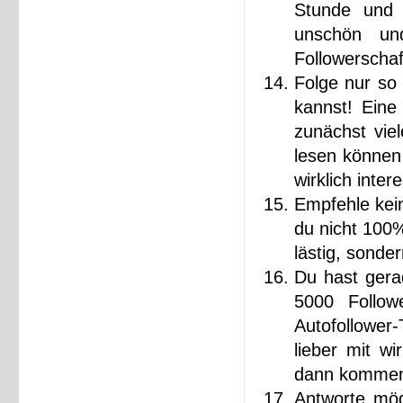
Stunde und 
unschön und
Followerschaf
Folge nur so 
kannst! Eine
zunächst viel
lesen können
wirklich inte
Empfehle kein
du nicht 100%i
lästig, sonde
Du hast gera
5000 Follow
Autofollower-
lieber mit wi
dann kommen d
Antworte mög