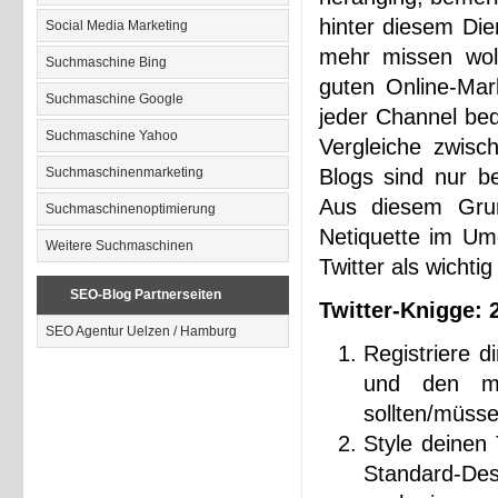
hinter diesem Die
Social Media Marketing
mehr missen woll
Suchmaschine Bing
guten Online-Mar
Suchmaschine Google
jeder Channel bed
Suchmaschine Yahoo
Vergleiche zwisc
Suchmaschinenmarketing
Blogs sind nur b
Aus diesem Grun
Suchmaschinenoptimierung
Netiquette im Umg
Weitere Suchmaschinen
Twitter als wichti
SEO-Blog Partnerseiten
Twitter-Knigge: 
SEO Agentur Uelzen / Hamburg
Registriere 
und den ma
sollten/müsse
Style deinen 
Standard-Des