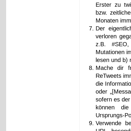
Erster zu tw
bzw. zeitlic
Monaten immer
Der eigentli
verloren geg
z.B. #SEO,
Mutationen im
lesen und b) 
Mache dir f
ReTweets imm
die Informati
oder „[Messa
sofern es der
können die 
Ursprungs-Pos
Verwende be