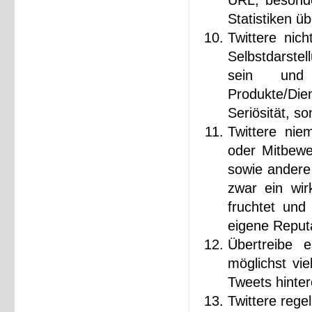
URL, besonde
Statistiken ü
Twittere nich
Selbstdarste
sein und
Produkte/Dien
Seriösität, s
Twittere nie
oder Mitbewe
sowie andere 
zwar ein wir
fruchtet und 
eigene Reputa
Übertreibe 
möglichst vi
Tweets hinter
Twittere rege