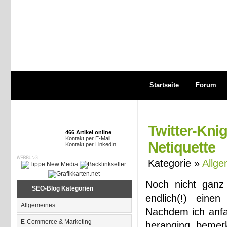
Startseite
Forum
Twitter-Kni
466 Artikel online
Kontakt per E-Mail
Netiquette
Kontakt per LinkedIn
Kategorie »
Allge
Noch nicht ganz 
SEO-Blog Kategorien
endlich(!) einen
Allgemeines
Nachdem ich anfan
E-Commerce & Marketing
heranging, bemerk