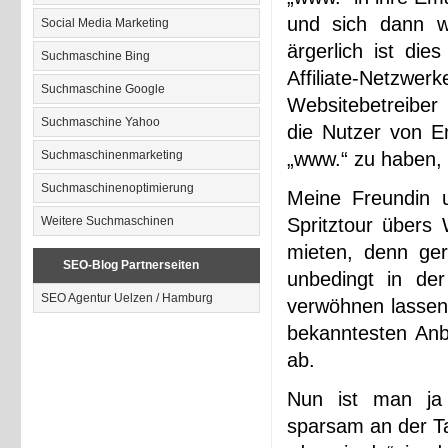
und sich dann w
Social Media Marketing
ärgerlich ist di
Suchmaschine Bing
Affiliate-Netzwer
Suchmaschine Google
Websitebetreiber
Suchmaschine Yahoo
die Nutzer von E
Suchmaschinenmarketing
„www.“ zu haben, w
Suchmaschinenoptimierung
Meine Freundin u
Weitere Suchmaschinen
Spritztour übers
mieten, denn ger
SEO-Blog Partnerseiten
unbedingt in de
SEO Agentur Uelzen / Hamburg
verwöhnen lassen.
bekanntesten Anbi
ab.
Nun ist man ja 
sparsam an der Ta