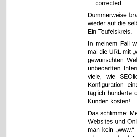
corrected.
Dummerweise brach
wieder auf die se
Ein Teufelskreis.
In meinem Fall wa
mal die URL mit „
gewünschten Webs
unbedarften Inte
viele, wie SEOl
Konfiguration ei
täglich hunderte
Kunden kosten!
Das schlimme: Mein
Websites und Onli
man kein „www.“ i