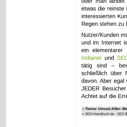
oder man landet 
etwas die reinste
interessierten Ku
Regen stehen zu l
Nutzer/Kunden m
und im Internet i
ein elementarer
Indianer
und
SEO
tätig sind – bes
schließlich über
davon. Aber egal 
JEDER Besucher z
Achtet auf die Er
»
Thema: Umsatz-Killer: We
» SEO-Handbuch.de - SEO Bl