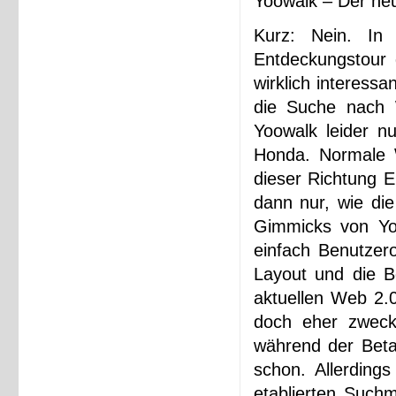
Yoowalk – Der ne
Kurz: Nein. In
Entdeckungstour 
wirklich interess
die Suche nach W
Yoowalk leider n
Honda. Normale W
dieser Richtung E
dann nur, wie di
Gimmicks von Yo
einfach Benutzer
Layout und die B
aktuellen Web 2.0
doch eher zweckm
während der Beta
schon. Allerding
etablierten Such