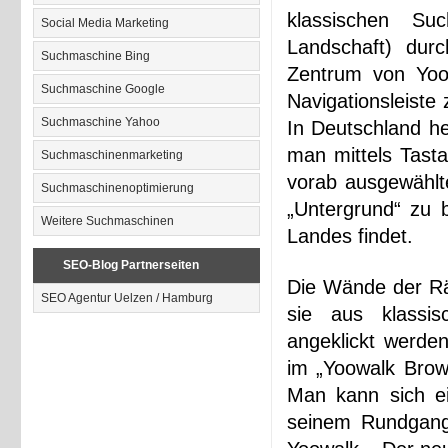
klassischen Suc
Social Media Marketing
Landschaft) dur
Suchmaschine Bing
Zentrum von Yoo
Suchmaschine Google
Navigationsleiste
Suchmaschine Yahoo
In Deutschland he
man mittels Tast
Suchmaschinenmarketing
vorab ausgewählte
Suchmaschinenoptimierung
„Untergrund“ zu 
Weitere Suchmaschinen
Landes findet.
SEO-Blog Partnerseiten
Die Wände der Rä
SEO Agentur Uelzen / Hamburg
sie aus klassi
angeklickt werde
im „Yoowalk Brow
Man kann sich ei
seinem Rundgang