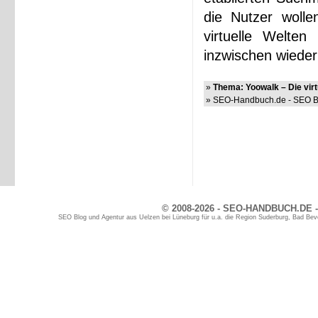
die Nutzer wolle
virtuelle Welte
inzwischen wiede
»
Thema: Yoowalk – Die vir
» SEO-Handbuch.de - SEO Bl
© 2008-2026 - SEO-HANDBUCH.DE -
SEO Blog und Agentur aus Uelzen bei Lüneburg für u.a. die Region Suderburg, Bad Bev