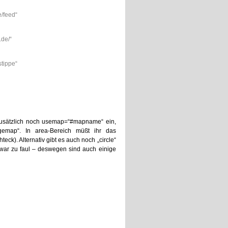
/feed“
de/“
stippe“
 zusätzlich noch usemap=“#mapname“ ein,
gemap“. In area-Bereich müßt ihr das
eck). Alternativ gibt es auch noch „circle“
h war zu faul – deswegen sind auch einige