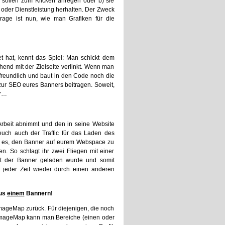
 sollen zum Klicken anregen oder b) sie
e oder Dienstleistung herhalten. Der Zweck
Frage ist nun, wie man Grafiken für die
 hat, kennt das Spiel: Man schickt dem
nd mit der Zielseite verlinkt. Wenn man
freundlich und baut in den Code noch die
 zur SEO eures Banners beitragen. Soweit,
er…
Arbeit abnimmt und den in seine Website
 euch auch der Traffic für das Laden des
ist es, den Banner auf eurem Webspace zu
n. So schlagt ihr zwei Fliegen mit einer
oft der Banner geladen wurde und somit
r jeder Zeit wieder durch einen anderen
aus
einem
Bannern!
 ImageMap zurück. Für diejenigen, die noch
r ImageMap kann man Bereiche (einen oder