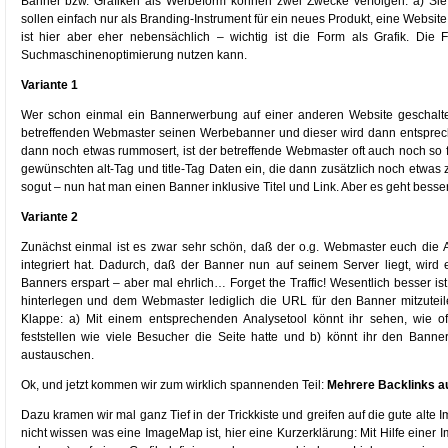
Banner bzw. Grafiken als Werbeform können zwei Zwecke verfolgen: a) Sie
sollen einfach nur als Branding-Instrument für ein neues Produkt, eine Websit
ist hier aber eher nebensächlich – wichtig ist die Form als Grafik. Die 
Suchmaschinenoptimierung nutzen kann.
Variante 1
Wer schon einmal ein Bannerwerbung auf einer anderen Website geschaltet
betreffenden Webmaster seinen Werbebanner und dieser wird dann entspreche
dann noch etwas rummosert, ist der betreffende Webmaster oft auch noch so 
gewünschten alt-Tag und title-Tag Daten ein, die dann zusätzlich noch etwas
sogut – nun hat man einen Banner inklusive Titel und Link. Aber es geht bess
Variante 2
Zunächst einmal ist es zwar sehr schön, daß der o.g. Webmaster euch die 
integriert hat. Dadurch, daß der Banner nun auf seinem Server liegt, wird
Banners erspart – aber mal ehrlich… Forget the Traffic! Wesentlich besser 
hinterlegen und dem Webmaster lediglich die URL für den Banner mitzuteile
Klappe: a) Mit einem entsprechenden Analysetool könnt ihr sehen, wie 
feststellen wie viele Besucher die Seite hatte und b) könnt ihr den Banne
austauschen.
Ok, und jetzt kommen wir zum wirklich spannenden Teil:
Mehrere Backlinks 
Dazu kramen wir mal ganz Tief in der Trickkiste und greifen auf die gute alte
nicht wissen was eine ImageMap ist, hier eine Kurzerklärung: Mit Hilfe eine