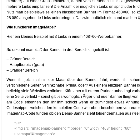
mehrere) auf einer Grafik definieren, denen verschiedenen Links zugewiese
mehrere Links einpflanzen! Die Anzahl der möglichen Links entspricht der Bild
Nutz man beispielsweise einen klassischen Banner im Format 468×60, so kön
28.080 ausgehende Links unterbringen. Das wird natürlich niemand machen 
Wie funktieren ImageMaps?
Hier ein kleines Beispiel mit 3 Links in einem 468×60-Werbebanner:
So erkennt man, daß der Banner in drei Bereich eingeteilt ist:
– Grüner Bereich
– Hauptbereich (grau)
– Oranger Bereich
Wenn ihr jetzt mal mit der Maus über den Banner fahrt, werdet ihr sehen,
verschiedene Seiten verlinkt habe. Prima, oder? Aus einem einzigen Banner könn
beliebig viele Websites verlinken. Klärt aber mit eurem Partner unbedingt vorh
eine Seite verlinkt – sonst gibt es womöglich Ärger und euer Banner fliegt von 
am Code erkennen den ihr ihm schickt wenn er zumindest etwas Ahnung h
Codesnippet, welches den kompletten Code wie oben beschrieben von eurem
ImageMap-Code für den obigen Demo-Banner sieht folgendermaßen aus (feel f
<p>
<img src=“imagemap-banner.gif“ border=“0″ width=“468″ height=“60″
usemap=“#imagemap“>