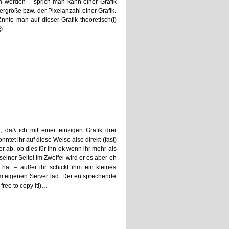
n werden – sprich man kann einer Grafik
ergröße bzw. der Pixelanzahl einer Grafik.
nte man auf dieser Grafik theoretisch(!)

 daß ich mit einer einzigen Grafik drei
tet ihr auf diese Weise also direkt (fast)
er ab, ob dies für ihn ok wenn ihr mehr als
seiner Seite! Im Zweifel wird er es aber eh
at – außer ihr schickt ihm ein kleines
 eigenen Server läd. Der entsprechende
ree to copy it!)…