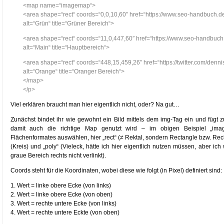
<map name=“imagemap“>
<area shape=“rect“ coords=“0,0,10,60″ href=“https://www.seo-handbuch.de
alt=“Grün“ title=“Grüner Bereich“>
<area shape=“rect“ coords=“11,0,447,60″ href=“https://www.seo-handbuch.
alt=“Main“ title=“Hauptbereich“>
<area shape=“rect“ coords=“448,15,459,26″ href=“https://twitter.com/denni
alt=“Orange“ title=“Oranger Bereich“>
</map>
</p>
Viel erklären braucht man hier eigentlich nicht, oder? Na gut…
Zunächst bindet ihr wie gewohnt ein Bild mittels dem img-Tag ein und fügt
damit auch die richtige Map genutzt wird – im obigen Beispiel „ima
Flächenformates auswählen, hier „rect“ (≠ Rektal, sondern Rectangle bzw. Recht
(Kreis) und „poly“ (Vieleck, hätte ich hier eigentlich nutzen müssen, aber ic
graue Bereich rechts nicht verlinkt).
Coords steht für die Koordinaten, wobei diese wie folgt (in Pixel) definiert sind:
1. Wert = linke obere Ecke (von links)
2. Wert = linke obere Ecke (von oben)
3. Wert = rechte untere Ecke (von links)
4. Wert = rechte untere Eckte (von oben)