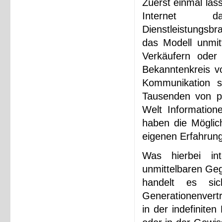
Zuerst einmal läs
Internet da
Dienstleistungsbr
das Modell unmi
Verkäufern oder
Bekanntenkreis vo
Kommunikation st
Tausenden von po
Welt Information
haben die Möglic
eigenen Erfahrung
Was hierbei int
unmittelbaren Geg
handelt es sic
Generationenvertr
in der indefinite