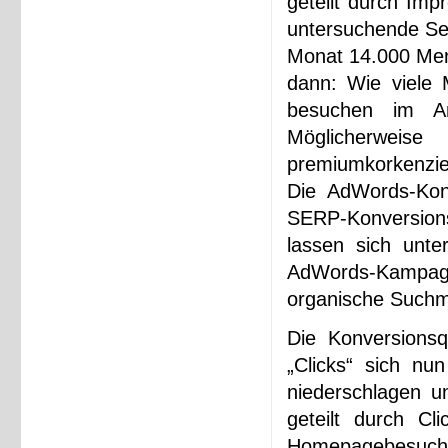
geteilt durch Imp
untersuchende Sei
Monat 14.000 Mens
dann: Wie viele 
besuchen im Ans
Möglicherw
premiumkorkenzie
Die AdWords-Kon
SERP-Konversio
lassen sich unte
AdWords-Kampagne
organische Suchm
Die Konversionsq
„Clicks“ sich nu
niederschlagen u
geteilt durch Cl
Homepagebesucher