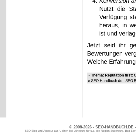
Konversion a
Nutzt die St
Verfügung st
heraus, in w
ist und verla
Jetzt seid ihr g
Bewertungen verg
Welche Erfahrunge
»
Thema: Reputation first: 
» SEO-Handbuch.de - SEO Bl
© 2008-2026 - SEO-HANDBUCH.DE -
SEO Blog und Agentur aus Uelzen bei Lüneburg für u.a. die Region Suderburg, Bad Bev