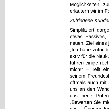
Möglichkeiten z
erläutern wir im F
Zufriedene Kunden
Simplifiziert dar
etwas Passives, 
neuen. Ziel eines
„Ich habe zufrie
aktiv für die Ne
führen einige rec
mich!“ – Teilt e
seinem Freundesk
oftmals auch mit 
uns an den Wande
das neue Potent
„Bewerten Sie mi
das Übersend