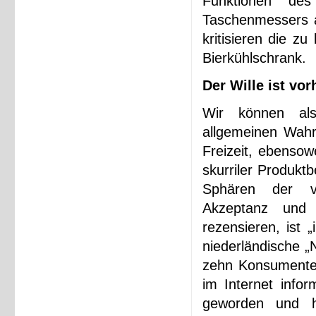
Funktionen des
Taschenmessers al
kritisieren die z
Bierkühlschrank.
Der Wille ist vo
Wir können als
allgemeinen Wahr
Freizeit, ebensow
skurriler Produkt
Sphären der ve
Akzeptanz und 
rezensieren, ist 
niederländische „
zehn Konsumente
im Internet info
geworden und h