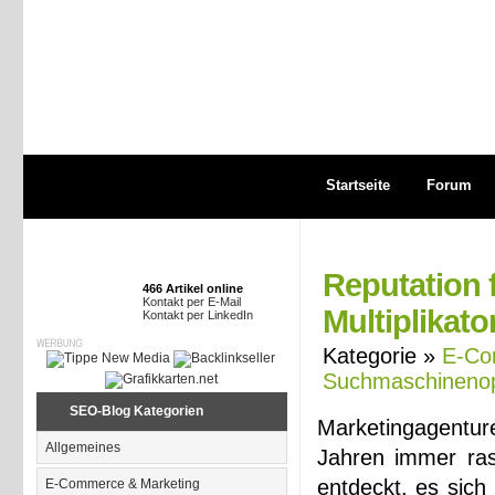
Startseite
Forum
Reputation 
466 Artikel online
Kontakt per E-Mail
Multiplikato
Kontakt per LinkedIn
Kategorie »
E-Co
Suchmaschinenop
SEO-Blog Kategorien
Marketingagentu
Allgemeines
Jahren immer ras
entdeckt, es sich
E-Commerce & Marketing