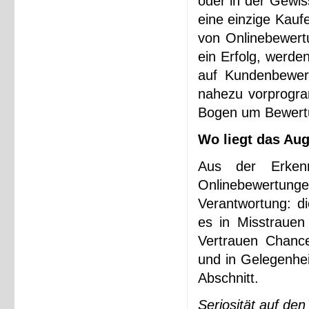
oder in der Gewis
eine einzige Kauf
von Onlinebewert
ein Erfolg, werde
auf Kundenbewert
nahezu vorprogra
Bogen um Bewertu
Wo liegt das Au
Aus der Erkenn
Onlinebewertun
Verantwortung: d
es in Misstrauen
Vertrauen Chance
und in Gelegenhei
Abschnitt.
Seriosität auf den