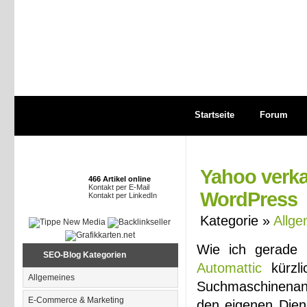
Startseite
Forum
Yahoo verk
466 Artikel online
Kontakt per E-Mail
WordPress
Kontakt per LinkedIn
Kategorie »
Allge
Wie ich gerade 
SEO-Blog Kategorien
Automattic
kürzl
Allgemeines
Suchmaschinenan
E-Commerce & Marketing
den eigenen Dien